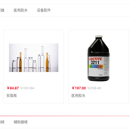
容器
医用胶水
设备配件
￥84.87
￥101.84
￥197.00
￥236.40
安瓿瓶
医用胶水
器械
辅助器械