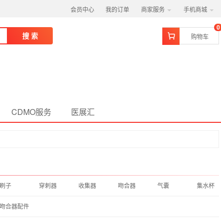
会员中心
我的订单
商家服务
手机商城
0
搜 索
购物车
CDMO服务
医展汇
刷子
穿刺器
收集器
吻合器
气囊
集水杯
吻合器配件