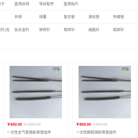
袋子
医用丝线
导丝配件
医用贴片
并排
球囊
复合管
波纹管
热缩管
针(克
钛合金针
穿刺针
取样针
抽脂针
取卵针
）
￥850.00
￥1020.00
￥800.00
￥960.00
一次性支气管镜蛇骨管组件
一次性膀胱镜蛇骨管组件