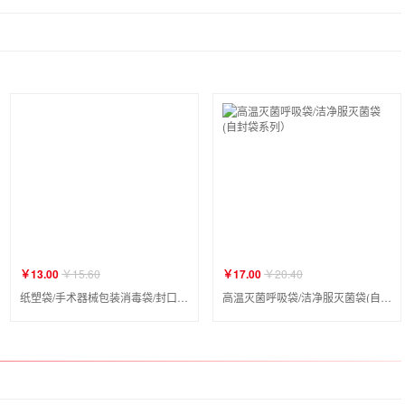
￥13.00
￥15.60
￥17.00
￥20.40
纸塑袋/手术器械包装消毒袋/封口灭菌袋(平口袋系列）
高温灭菌呼吸袋/洁净服灭菌袋(自封袋系列）