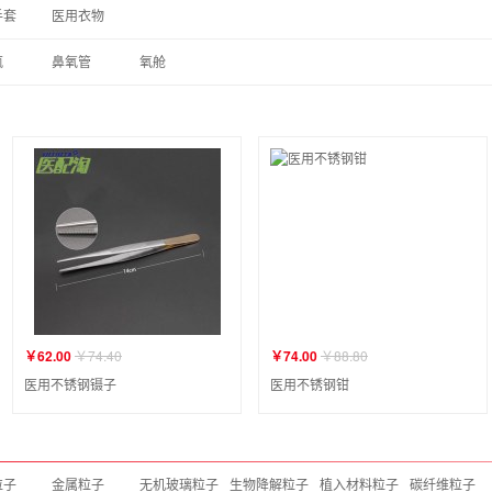
手套
医用衣物
瓶
鼻氧管
氧舱
￥62.00
￥74.40
￥74.00
￥88.80
医用不锈钢镊子
医用不锈钢钳
粒子
金属粒子
无机玻璃粒子
生物降解粒子
植入材料粒子
碳纤维粒子