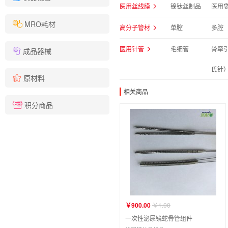
医用丝线膜
镍钛丝制品
医用
MRO耗材
高分子管材
单腔
多腔
医用针管
毛细管
骨牵引
成品器械
氏针
原材料
相关商品
积分商品
￥900.00
￥1.00
一次性泌尿镜蛇骨管组件