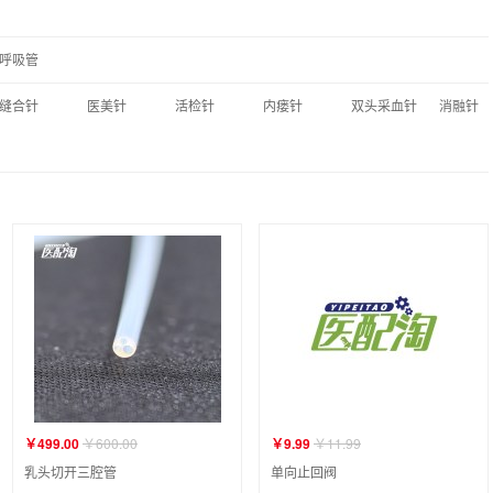
呼吸管
缝合针
医美针
活检针
内瘘针
双头采血针
消融针
￥499.00
￥600.00
￥9.99
￥11.99
乳头切开三腔管
单向止回阀