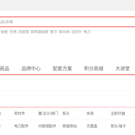
轴管
手柄
内窥镜
穿刺器轴管
鲁尔
单向阀
活检针
电刀
商品
品牌中心
配套方案
积分商城
大讲堂
器
密封件
塞/法兰/阀门
泵头
夹具
注射针器
环
电刀配件
内窥镜配件
骨锯骨钻
灭菌盒
钳头/端子