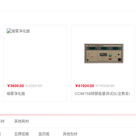
￥3600.00
￥4320.00
￥61924.00
￥74308.80
烟雾净化器
CC9675B除颤能量测试仪(全数显)
耗材
其他耗材
袋
瓦楞纸箱
医药瓶
其他包材