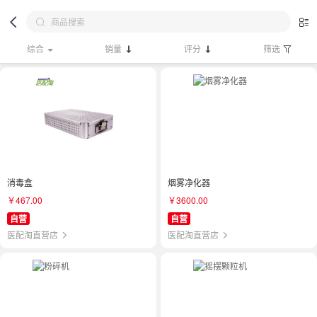
综合
销量
评分
筛选
消毒盒
烟雾净化器
￥467.00
￥3600.00
自营
自营
医配淘直营店
医配淘直营店