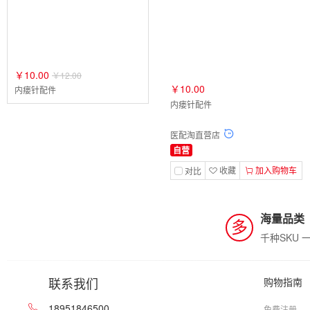
￥10.00
￥12.00
￥10.00
内瘘针配件
内瘘针配件
医配淘直营店
自营
收藏
加入购物车
对比
海量品类
多
千种SKU 
联系我们
购物指南
18951846500
免费注册