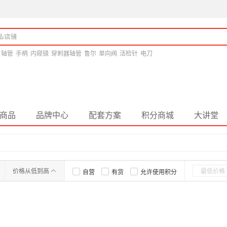
轴管
手柄
内窥镜
穿刺器轴管
鲁尔
单向阀
活检针
电刀
商品
品牌中心
配套方案
积分商城
大讲堂
价格从低到高
自营
有货
允许使用积分