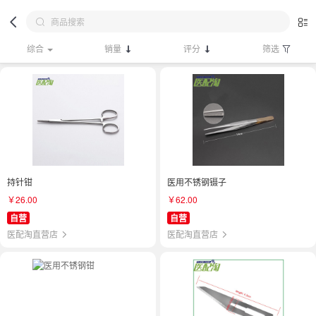
综合
销量
评分
筛选
持针钳
医用不锈钢镊子
￥26.00
￥62.00
自营
自营
医配淘直营店
医配淘直营店