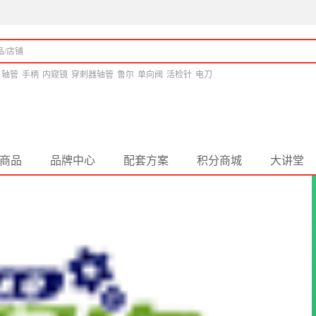
轴管
手柄
内窥镜
穿刺器轴管
鲁尔
单向阀
活检针
电刀
商品
品牌中心
配套方案
积分商城
大讲堂