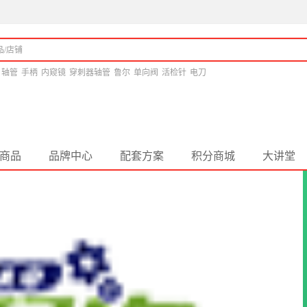
轴管
手柄
内窥镜
穿刺器轴管
鲁尔
单向阀
活检针
电刀
商品
品牌中心
配套方案
积分商城
大讲堂