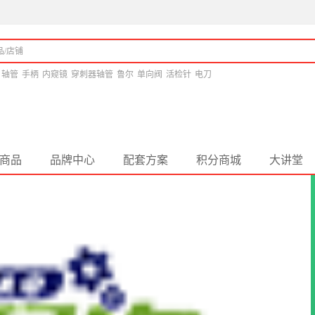
轴管
手柄
内窥镜
穿刺器轴管
鲁尔
单向阀
活检针
电刀
商品
品牌中心
配套方案
积分商城
大讲堂